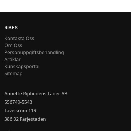
RIBES
Kontakta Oss
Om Oss
Personuppgiftsbehandling
Artiklar
Kunskapsportal
Sitemap
Annette Riphedens Läder AB
556749-5543
Tävelsrum 119
386 92 Färjestaden