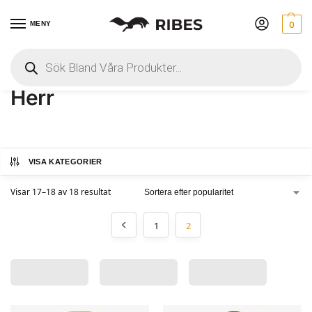
MENY
0
Hem
 » 
Herr
 » 
Sida 2
Herr
VISA KATEGORIER
Visar 17–18 av 18 resultat
1
2