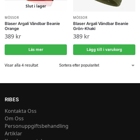
Slut i lager
MÖSSOR
MÖSSOR
Blaser Argali Vändbar Beanie
Blaser Argali Vändbar Beanie
Orange
Grön-Khaki
389
kr
389
kr
Läs mer
Lägg till i varukorg
Visar alla 4 resultat
RIBES
Kontakta Oss
Om Oss
Personuppgiftsbehandling
Artiklar