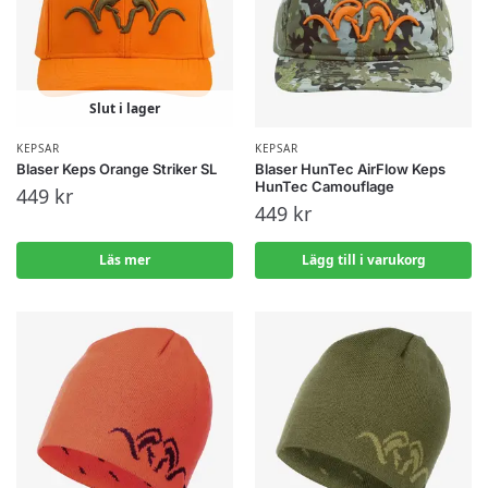
Slut i lager
KEPSAR
KEPSAR
Blaser Keps Orange Striker SL
Blaser HunTec AirFlow Keps
HunTec Camouflage
449
kr
449
kr
Läs mer
Lägg till i varukorg