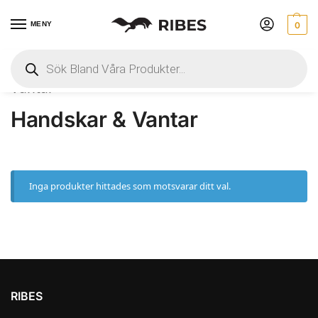
MENY
0
Hem
 » 
Herr
 » 
Jaktaccessoarer
 » 
Handskar & 
Vantar
Handskar & Vantar
Inga produkter hittades som motsvarar ditt val.
RIBES