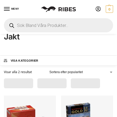
MENY
0
Hem
 » 
Ammunition
 » 
Hagel
 » 
Jakt
Jakt
VISA KATEGORIER
Visar alla 2 resultat