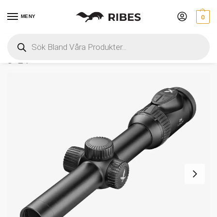
MENY
0
Hem
 » 
Optik
 » 
Kikarsikten
 » 
Swarovski Z8i 1-
8×24