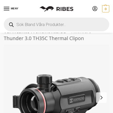
MENY
0
Hem
 » 
Optik
 » 
Mörkeroptik
 » 
Värmeoptik
 » 
Värmesikte Frontmonterad
 » 
Hikmicro 
Thunder 3.0 TH35C Thermal Clipon