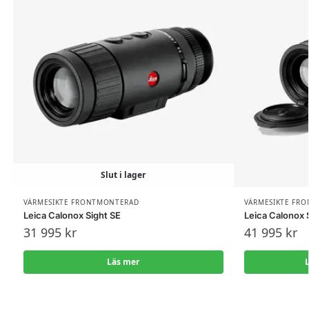
Slut i lager
VÄRMESIKTE FRONTMONTERAD
VÄRMESIKTE FR
Leica Calonox Sight SE
Leica Calonox 
31 995
kr
41 995
kr
Läs mer
L