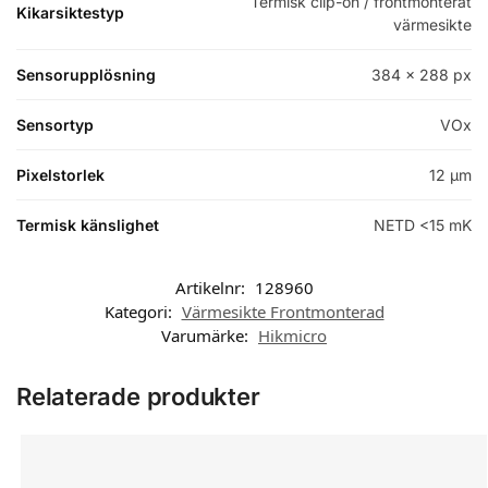
Termisk clip-on / frontmonterat
Kikarsiktestyp
värmesikte
Sensorupplösning
384 x 288 px
Sensortyp
VOx
Pixelstorlek
12 μm
Termisk känslighet
NETD <15 mK
Artikelnr:
128960
Kategori:
Värmesikte Frontmonterad
Varumärke:
Hikmicro
Relaterade produkter