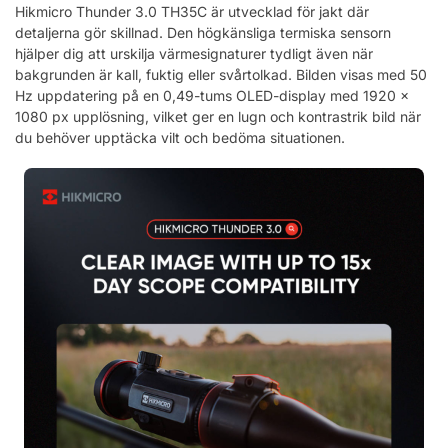
Hikmicro Thunder 3.0 TH35C är utvecklad för jakt där
detaljerna gör skillnad. Den högkänsliga termiska sensorn
hjälper dig att urskilja värmesignaturer tydligt även när
bakgrunden är kall, fuktig eller svårtolkad. Bilden visas med 50
Hz uppdatering på en 0,49-tums OLED-display med 1920 x
1080 px upplösning, vilket ger en lugn och kontrastrik bild när
du behöver upptäcka vilt och bedöma situationen.