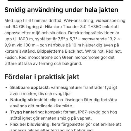
Smidig användning under hela jakten
Med upp till 6 timmars drifttid, WiFi-anslutning, videoinspelning
och 64 GB lagring är Hikmicro Thunder 3.0 TH35C enkel att
anpassa efter miljö och situation. Detekteringsräckvidden är
upp till 1800 m, synfältet är 7,5° x 5,7° – motsvarande 13,2 x
9,9 m vid 100 m – och närfokus på 10 m hjälper dig även på
kortare avstånd. Bildpaletterna Black hot, White hot, Red hot,
Fusion, Red monochrome och Green monochrome gör det
lättare att läsa av terräng och bakgrund.
Fördelar i praktisk jakt
Snabbare upptäckt:
värmesignaturer framträder tydligt
även i mörker, dis och svagt ljus.
Naturlig siktesbild:
clip-on-lösningen låter dig fortsätta
använda ditt ordinarie kikarsikte.
Trygg hantering:
kompakt format, IP67-skydd och hög
stöttålighet gör enheten smidig på vapnet.
Flexibel bildvisning:
flera färgpaletter gör det enklare att
anpassa bilden efter terräng och bakgrund.