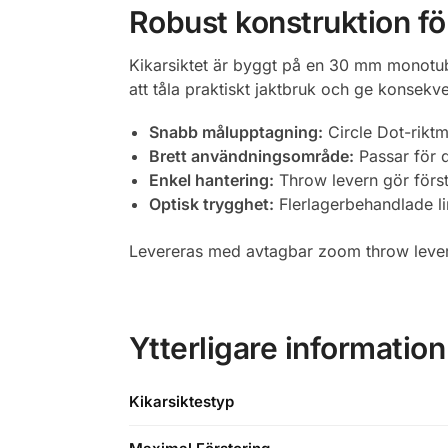
Robust konstruktion fö
Kikarsiktet är byggt på en 30 mm monotub 
att tåla praktiskt jaktbruk och ge konsekv
Snabb målupptagning:
Circle Dot-riktm
Brett användningsområde:
Passar för d
Enkel hantering:
Throw levern gör förs
Optisk trygghet:
Flerlagerbehandlade lin
Levereras med avtagbar zoom throw lever,
Ytterligare information
Kikarsiktestyp