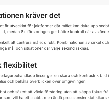
ationen kräver det
är utvecklat för jaktformer där målet kan dyka upp snabbt 
ild, medan 8x-förstoringen ger bättre kontroll när avstånde
nkelt att centrera målet direkt. Kombinationen av cirkel och 
rörliga mål och situationer där varje sekund räknas.
flexibilitet
rlagerbehandlade linser ger en skarp och kontrastrik bild i
 rörelse och behålla överblicken över omgivningen.
t och säkert att växla förstoring utan att släppa fokus från
r som vill ha ett snabbt men ändå precisionsinriktat kikarsik