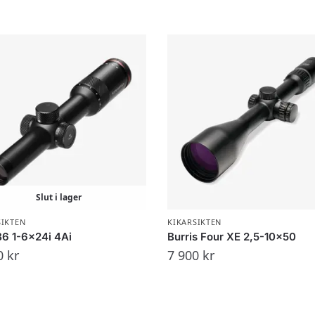
Slut i lager
SIKTEN
KIKARSIKTEN
B6 1-6x24i 4Ai
Burris Four XE 2,5-10×50
0
kr
7 900
kr