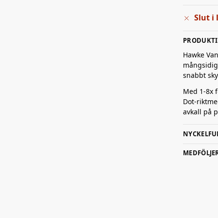
Slut i
PRODUKT
Hawke Vant
mångsidigt 
snabbt sky
Med 1-8x fö
Dot-riktme
avkall på 
NYCKELFU
MEDFÖLJE