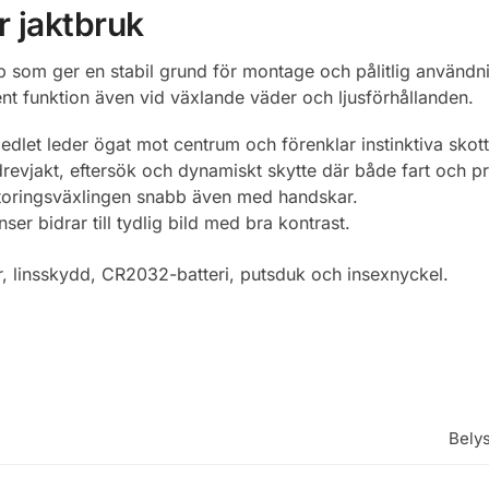
r jaktbruk
som ger en stabil grund för montage och pålitlig användnin
ent funktion även vid växlande väder och ljusförhållanden.
edlet leder ögat mot centrum och förenklar instinktiva skott
revjakt, eftersök och dynamiskt skytte där både fart och p
toringsväxlingen snabb även med handskar.
ser bidrar till tydlig bild med bra kontrast.
 linsskydd, CR2032-batteri, putsduk och insexnyckel.
Belys