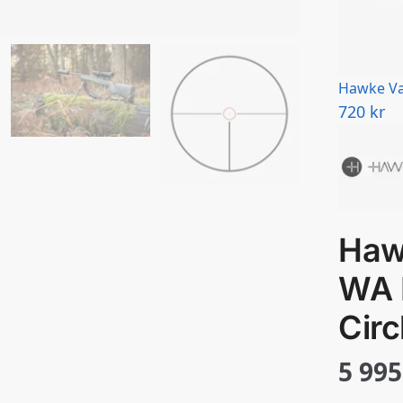
Hawke Va
720
kr
Haw
WA 
Circ
5 99