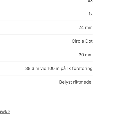
8x
1x
24 mm
Circle Dot
30 mm
38,3 m vid 100 m på 1x förstoring
Belyst riktmedel
awke