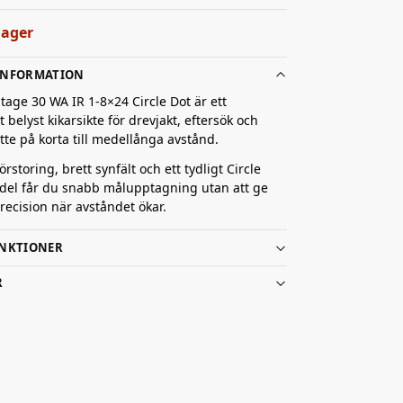
 lager
INFORMATION
age 30 WA IR 1-8×24 Circle Dot är ett
belyst kikarsikte för drevjakt, eftersök och
tte på korta till medellånga avstånd.
rstoring, brett synfält och ett tydligt Circle
del får du snabb målupptagning utan att ge
precision när avståndet ökar.
NKTIONER
R