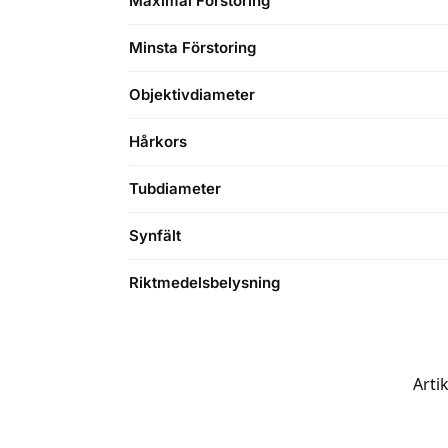
Maximal Förstoring
Minsta Förstoring
Objektivdiameter
Hårkors
Tubdiameter
Synfält
Riktmedelsbelysning
Arti