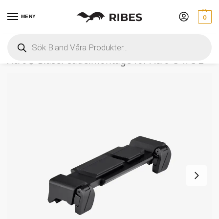
MENY
0
Hem
 » 
Optik
 » 
Sadelmontage
 » 
Aimpoint 
Acro® Blaser sadelmontage för Acro C-1/C-2