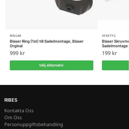
RINGAR
VERKTYG
Blaser Ring (1st) till Sadelmontage, Blaser
Blaser Skruvme
Orginal
Sadelmontage
999
kr
199
kr
Välj alternativ
RIBES
Kontakta Oss
Om Oss
Personuppgiftsbehandling