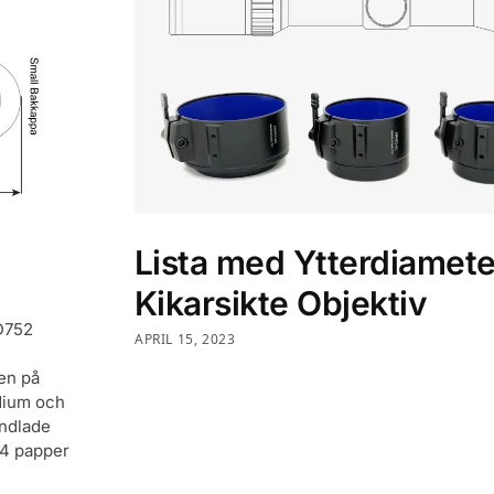
Lista med Ytterdiamete
Kikarsikte Objektiv
D752
APRIL 15, 2023
nen på
dium och
andlade
 A4 papper