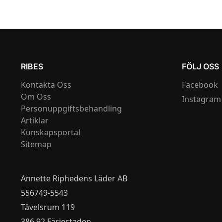
RIBES
FÖLJ OSS
Kontakta Oss
Facebook
Om Oss
Instagram
Personuppgiftsbehandling
Artiklar
Kunskapsportal
Sitemap
Annette Riphedens Läder AB
556749-5543
Tävelsrum 119
386 92 Färjestaden